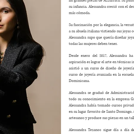
las grandes piezas de Azzurrata. Su pasi
su infancia. Alessandra creció con el des
más cómoda.
Su fascinación por la elegancia, la versat
a su abuela italiana vistiendo sus joyas
Alessandra supo que quería diseñar joya
todas las mujeres deben tener.
Desde enero del 2017, Alessandra ha
aspiración es lograr el arte en técnicas 
asistió a un curso de diseño de joyer
curso de joyería avanzada en la escue
Dominicana.
Alessandra se graduó de Administrac
todo su conocimiento en la empresa G
Alessandra había tomado cursos privad
en su lugar favorito de Santo Domingo,
artesanos y produce sus piezas en un tall
Alessandra Tezanos sigue día a día d