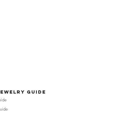
jewelry guide
uide
uide