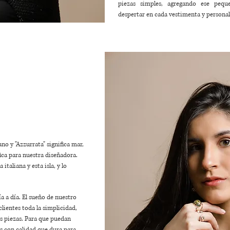
piezas simples, agregando ese pequ
despertar en cada vestimenta y personal
ano y "Azzurrata" significa mar,
fica para nuestra diseñadora.
taliana y esta isla, y lo
a a día. El sueño de nuestro
clientes toda la simplicidad,
us piezas. Para que puedan
as con calidad que dura para