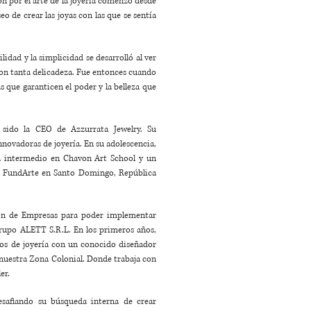
ón por el arte de la joyería comenzó desde
eo de crear las joyas con las que se sentía
ilidad y la simplicidad se desarrolló al ver
 con tanta delicadeza. Fue entonces cuando
s que garanticen el poder y la belleza que
 sido la CEO de Azzurrata Jewelry. Su
innovadoras de joyería. En su adolescencia,
ía intermedio en Chavon Art School y un
la FundArte en Santo Domingo, República
ión de Empresas para poder implementar
rupo ALETT S.R.L. En los primeros años,
os de joyería con un conocido diseñador
 nuestra Zona Colonial. Donde trabaja con
er.
esafiando su búsqueda interna de crear