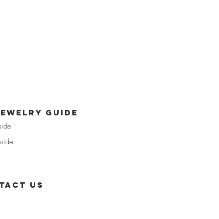
jewelry guide
uide
uide
tact us