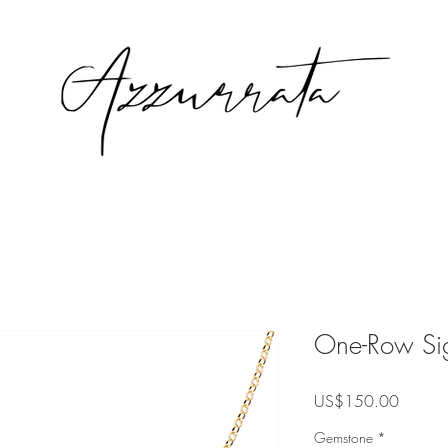
One-Row Sig
Precio
US$150.00
Gemstone
*